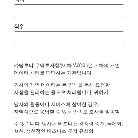
회사
직위
카탈루냐
무역투자청/(이하 'ACCIÓ')은
귀하의
개인
데이터
처리를
담당하는
기관입니다.
귀하의
개인
데이터는
본
양식을
통해
요청한
사항을
관리하는
용도로
처리됩니다.
귀하가
당사의
활동이나
서비스에
참여한
경우,
자발적으로
응답할
수
있는
만족도
조사를
발송할
수
있습니다.
당사는
비즈니스
경쟁력
증진,
국제화,
혁신,
생산적인
비즈니스
투자
유치와