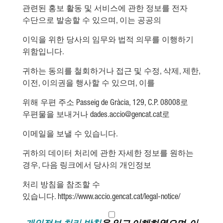
관련된
홍보
활동
및
서비스에
관한
정보를
전자
수단으로
발송할
수
있으며,
이는
공공의
이익을
위한
당사의
임무와
법적
의무를
이행하기
위함입니다.
귀하는
동의를
철회하거나
접근
및
수정,
삭제,
제한,
이전,
이의권을
행사할
수
있으며,
이를
위해
우편
주소
Passeig de Gràcia, 129, C.P. 08008로
우편물을
보내거나
dades.accio@gencat.cat로
이메일을
보낼
수
있습니다.
귀하의
데이터
처리에
관한
자세한
정보를
원하는
경우,
다음
링크에서
당사의
개인정보
처리
방침을
참조할
수
있습니다. https://www.accio.gencat.cat/legal-notice/